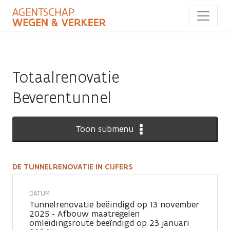
Overslaan
en
naar
de
inhoud
gaan
Totaalrenovatie
Beverentunnel
Toon submenu
DE TUNNELRENOVATIE IN CIJFERS
De
tunnelrenovatie
DATUM
Tunnelrenovatie beëindigd op 13 november
in
2025 - Afbouw maatregelen
omleidingsroute beeïndigd op 23 januari