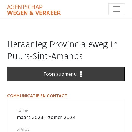
Overslaan
en
naar
de
inhoud
gaan
Heraanleg Provincialeweg in
Puurs-Sint-Amands
Toon submenu
COMMUNICATIE EN CONTACT
Communicatie
en
DATUM
maart 2023 - zomer 2024
contact
STATUS