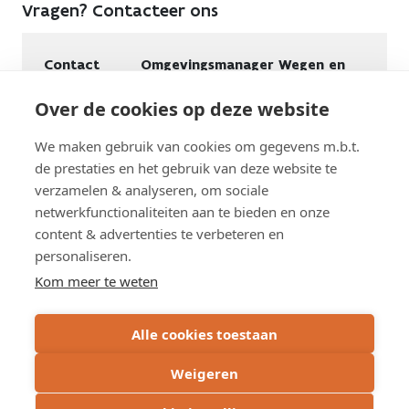
Vragen? Contacteer ons
Contact
Omgevingsmanager Wegen en
Verkeer Antwerpen
Over de cookies op deze website
Telefoon
0468 03 53 84 (maa tot vri van 9.00
tot 17.00 uur)
We maken gebruik van cookies om gegevens m.b.t.
E-mail
bereikbaar.antwerpen@wegenenverkeer.be
de prestaties en het gebruik van deze website te
verzamelen & analyseren, om sociale
netwerkfunctionaliteiten aan te bieden en onze
content & advertenties te verbeteren en
personaliseren.
Schrijf u in op de nieuwsbrief
Kom meer te weten
Subscribe
Alle cookies toestaan
via
email
Weigeren