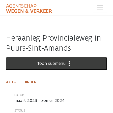
Overslaan
en
naar
de
inhoud
gaan
Heraanleg Provincialeweg in
Puurs-Sint-Amands
Toon submenu
ACTUELE HINDER
Actuele
hinder
DATUM
maart 2023 - zomer 2024
STATUS