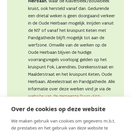
Heirbaan
, waar de Klaverbeek/Bouwbeek
kruist, ook hersteld vanaf dan. Gedurende
een drietal weken is geen doorgaand verkeer
in de Oude Heirbaan mogelijk. Inrijden vanuit
de N17 of vanaf het kruispunt Keten met
Pandgatheide blijft mogelijk tot aan de
werfzone. Omwille van de werken op de
Oude Heirbaan blijven de huidige
voorrangsregels voorlopig gelden op het
kruispunt Fok, Larendries, Dorekensstraat en
Maalderstraat en het kruispunt Keten, Oude
Heirbaan, Abeelestraat en Pandgatheide. Alle
informatie over deze werken vind je via de
website van de gemeente Puurs-Sint-
Amands
.
Heeft u vragen over deze
Over de cookies op deze website
werken?
Neem dan rechtstreeks contact op
met de gemeente via 03 203 2700 of via
We maken gebruik van cookies om gegevens m.b.t.
info@puursam.be
.
de prestaties en het gebruik van deze website te