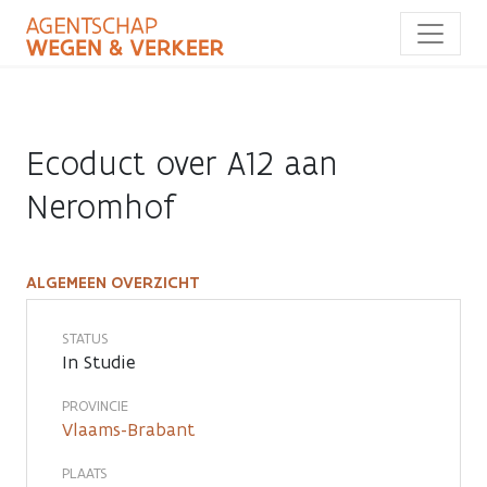
Overslaan
en
naar
de
inhoud
gaan
Ecoduct over A12 aan
Neromhof
ALGEMEEN OVERZICHT
Ecoduct
over
STATUS
In Studie
A12
PROVINCIE
aan
Vlaams-Brabant
Neromhof
PLAATS