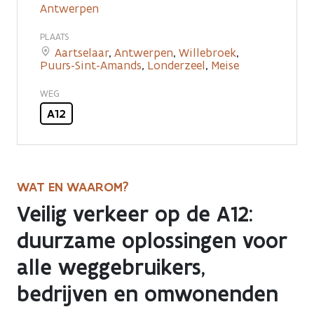
A12
Antwerpen
tussen
PLAATS
Aartselaar
,
Antwerpen
,
Willebroek
,
Brussel
Puurs-Sint-Amands
,
Londerzeel
,
Meise
en
WEG
Antwerpen
A12
WAT EN WAAROM?
Veilig verkeer op de A12:
duurzame oplossingen voor
alle weggebruikers,
bedrijven en omwonenden