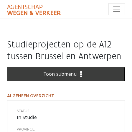
Overslaan
en
naar
de
inhoud
gaan
Studieprojecten op de A12
tussen Brussel en Antwerpen
Toon submenu
ALGEMEEN OVERZICHT
Studieprojecten
op
STATUS
In Studie
de
PROVINCIE