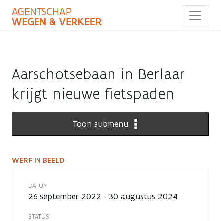
Overslaan
en
naar
de
inhoud
gaan
Aarschotsebaan in Berlaar
krijgt nieuwe fietspaden
Toon submenu
WERF IN BEELD
Werf
in
DATUM
26 september 2022 - 30 augustus 2024
beeld
STATUS