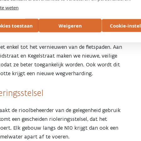
te weten
 Smidstraat
okies toestaan
Weigeren
Cookie-inste
n geheel bekeken. Om de veiligheid en het comfort
iet enkel tot het vernieuwen van de fietspaden. Aan
dstraat en Kegelstraat maken we nieuwe, veilige
zodat ze beter toegankelijk worden. Ook wordt dit
slotte krijgt een nieuwe wegverharding.
ringsstelsel
akt de rioolbeheerder van de gelegenheid gebruik
omt een gescheiden rioleringsstelsel, dat het
ert. Elk gebouw langs de N10 krijgt dan ook een
emelwater apart af te voeren.