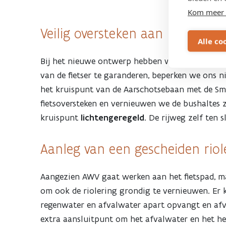
Kom meer 
Veilig oversteken aan kruispunt
Alle co
Bij het nieuwe ontwerp hebben we de weg in zij
van de fietser te garanderen, beperken we ons n
het kruispunt van de Aarschotsebaan met de Smi
fietsoversteken en vernieuwen we de bushaltes 
kruispunt
lichtengeregeld
. De rijweg zelf ten 
Aanleg van een gescheiden riole
Aangezien AWV gaat werken aan het fietspad, ma
om ook de riolering grondig te vernieuwen. Er k
regenwater en afvalwater apart opvangt en afvo
extra aansluitpunt om het afvalwater en het h