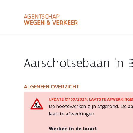
Overslaan
en
naar
de
inhoud
Zoekterm
Bundle
gaan
Type
Aarschotsebaan in B
Zoekbalk
sluiten
ALGEMEEN OVERZICHT
Aarschotsebaan
UPDATE 01/09/2024: LAATSTE AFWERKINGE
in
De hoofdwerken zijn afgerond. De 
laatste afwerkingen.
Berlaar
Werken in de buurt