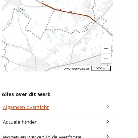
location
this
road
work
add
remove
1000 m
AWV voorwaarden
Alles over dit werk
Algemeen overzicht
Actuele hinder
Wonen en werken in de werfzone