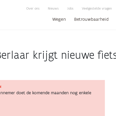
Over ons
Nieuws
Jobs
Veelgestelde vragen
Wegen
Betrouwbaarheid
erlaar krijgt nieuwe fie
N
aannemer doet de komende maanden nog enkele