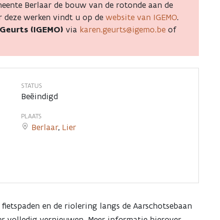
eente Berlaar de bouw van de rotonde aan de
er deze werken vindt u op de
website van IGEMO
.
 Geurts (IGEMO)
via
karen.geurts@igemo.be
of
STATUS
Beëindigd
PLAATS
Berlaar
,
Lier
fietspaden en de riolering langs de Aarschotsebaan
er volledig vernieuwen. Meer informatie hierover