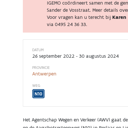
krijgt
IGEMO coördineert samen met de gem
Sander de Vosstraat. Meer details ov
Voor vragen kan u terecht bij
Karen
nieuwe
via 0495 24 36 33.
fietspaden
DATUM
26 september 2022 - 30 augustus 2024
PROVINCIE
Antwerpen
WEG
N10
Het Agentschap Wegen en Verkeer (AWV) gaat de 
en de Aarschotsesteenweg (N10) in Berlaar en Li