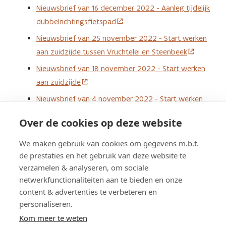
Nieuwsbrief van 16 december 2022 - Aanleg tijdelijk
dubbelrichtingsfietspad
Nieuwsbrief van 25 november 2022 - Start werken
aan zuidzijde tussen Vruchtelei en Steenbeek
Nieuwsbrief van 18 november 2022 - Start werken
aan zuidzijde
Nieuwsbrief van 4 november 2022 - Start werken
tussen Hemelshoek en Gangelberg
Over de cookies op deze website
Wenst u deze informatie ook rechtstreeks in uw mailbox
We maken gebruik van cookies om gegevens m.b.t.
te ontvangen? Laat uw e-mailadres dan achter via het
de prestaties en het gebruik van deze website te
oranje kader bovenaan (of onderaan als u mobiel surft).
verzamelen & analyseren, om sociale
netwerkfunctionaliteiten aan te bieden en onze
content & advertenties te verbeteren en
personaliseren.
Schrijf u in op de nieuwsbrief
Kom meer te weten