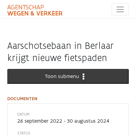
Overslaan
en
naar
de
inhoud
gaan
Aarschotsebaan in Berlaar
krijgt nieuwe fietspaden
Toon submenu
DOCUMENTEN
Documenten
DATUM
26 september 2022 - 30 augustus 2024
STATUS