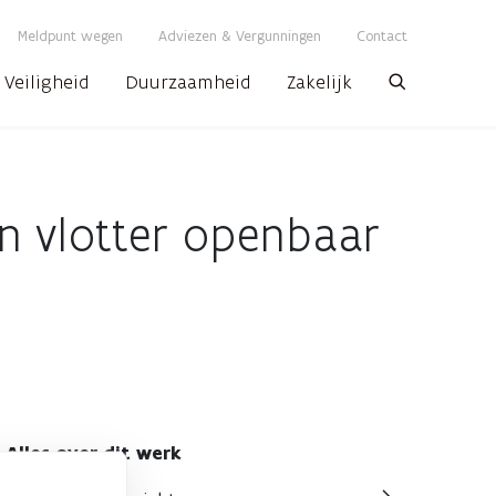
Meldpunt wegen
Adviezen & Vergunningen
Contact
Veiligheid
Duurzaamheid
Zakelijk
Zoeken
en vlotter openbaar
Alles over dit werk