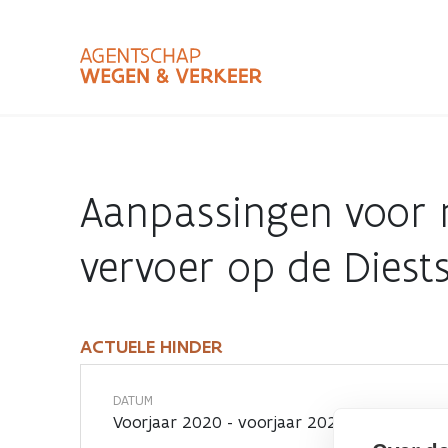
Overslaan
en
naar
de
inhoud
Zoekterm
Bundle
gaan
Type
Aanpassingen voor m
Zoekbalk
sluiten
vervoer op de Dies
ACTUELE HINDER
Actuele
hinder
DATUM
Voorjaar 2020 - voorjaar 2022