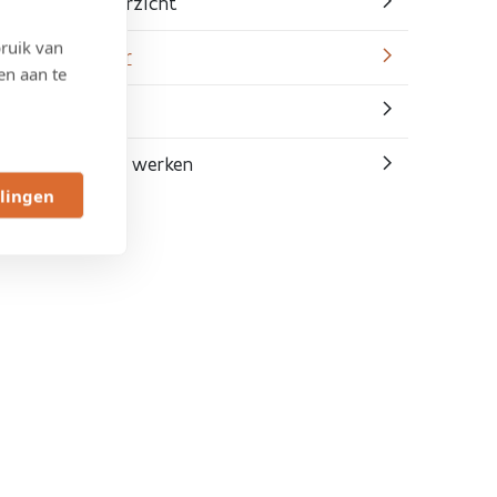
Algemeen overzicht
ruik van
Actuele hinder
en aan te
Fasering
Situatie na de werken
llingen