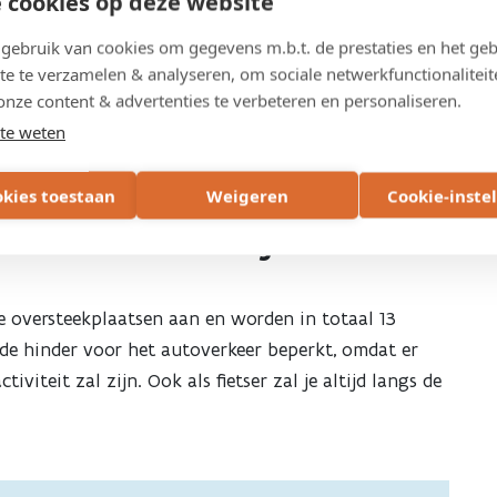
 cookies op deze website
PLAATS
Lubbeek
ebruik van cookies om gegevens m.b.t. de prestaties en het geb
te te verzamelen & analyseren, om sociale netwerkfunctionaliteit
onze content & advertenties te verbeteren en personaliseren.
te weten
okies toestaan
Weigeren
Cookie-inste
ember 2021 - voorjaar 2022)
e oversteekplaatsen aan en worden in totaal 13
 de hinder voor het autoverkeer beperkt, omdat er
viteit zal zijn. Ook als fietser zal je altijd langs de