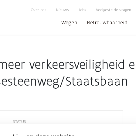
Over ons
Nieuws
Jobs
Veelgestelde vragen
Wegen
Betrouwbaarheid
eer verkeersveiligheid 
tsesteenweg/Staatsbaan
STATUS
Beëindigd