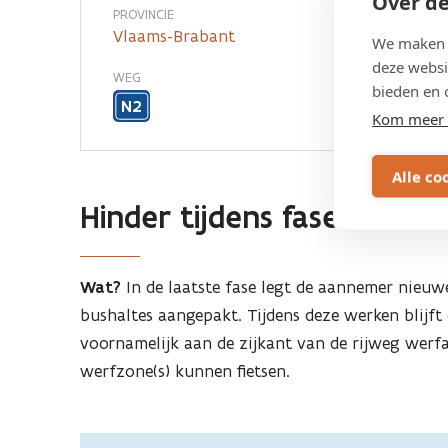
Over de
PROVINCIE
Vlaams-Brabant
We maken g
deze websi
WEG
bieden en 
N2
Kom meer 
Alle co
Hinder tijdens fase 3 (nov
Wat?
In de laatste fase legt de aannemer nieuw
bushaltes aangepakt. Tijdens deze werken blijft
voornamelijk aan de zijkant van de rijweg werfacti
werfzone(s) kunnen fietsen.