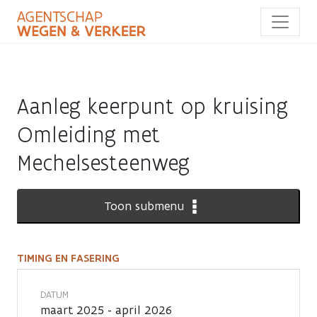
Overslaan
en
naar
de
inhoud
gaan
Aanleg keerpunt op kruising
Omleiding met
Mechelsesteenweg
Toon submenu
TIMING EN FASERING
Timing
en
DATUM
maart 2025 - april 2026