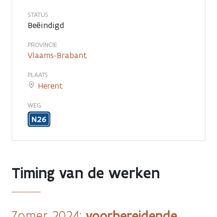
fasering
STATUS
Beëindigd
PROVINCIE
Vlaams-Brabant
PLAATS
Herent
WEG
N26
Timing van de werken
voorbereidende
Zomer 2024: