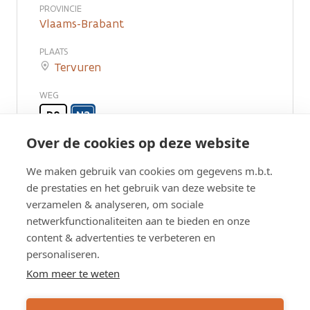
PROVINCIE
Vlaams-Brabant
PLAATS
Tervuren
WEG
R0
N3
Over de cookies op deze website
We maken gebruik van cookies om gegevens m.b.t.
de prestaties en het gebruik van deze website te
Vragen? Contacteer ons:
verzamelen & analyseren, om sociale
netwerkfunctionaliteiten aan te bieden en onze
content & advertenties te verbeteren en
Contact
Wegen en Verkeer Vlaams-
personaliseren.
Brabant
Kom meer te weten
CONTACTFORMULIER