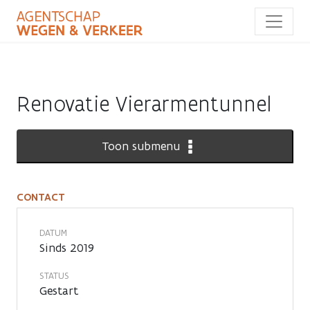
Overslaan
en
naar
de
inhoud
gaan
Renovatie Vierarmentunnel
Toon submenu
CONTACT
Contact
DATUM
Sinds 2019
STATUS
Gestart