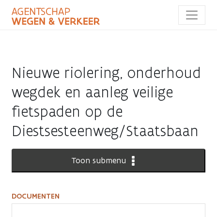
Overslaan
en
naar
de
inhoud
gaan
Nieuwe riolering, onderhoud
wegdek en aanleg veilige
fietspaden op de
Diestsesteenweg/Staatsbaan
Toon submenu
DOCUMENTEN
Documenten