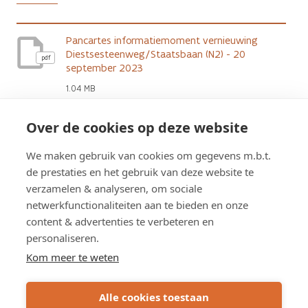
Pancartes informatiemoment vernieuwing
Diestsesteenweg/Staatsbaan (N2) - 20
pdf
september 2023
1.04 MB
Over de cookies op deze website
Bewonersbrief start werken - oktober 2023
We maken gebruik van cookies om gegevens m.b.t.
pdf
362.46 kB
de prestaties en het gebruik van deze website te
verzamelen & analyseren, om sociale
netwerkfunctionaliteiten aan te bieden en onze
content & advertenties te verbeteren en
personaliseren.
Schrijf u in op de nieuwsbrief
Kom meer te weten
Subscribe
Alle cookies toestaan
via