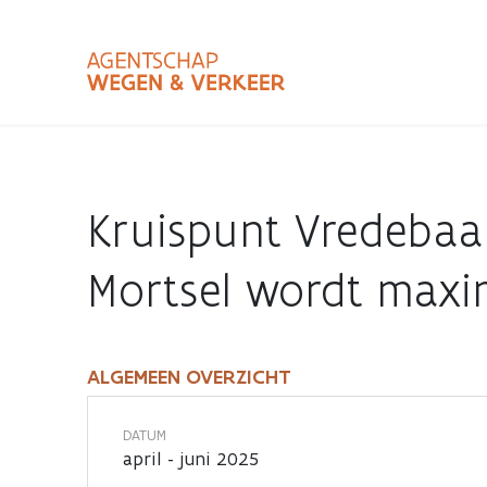
Overslaan
en
naar
de
inhoud
Zoekterm
Bundle
gaan
Type
Kruispunt Vredebaan
Zoekbalk
sluiten
Mortsel wordt maxim
ALGEMEEN OVERZICHT
Kruispunt
Vredebaan,
DATUM
april - juni 2025