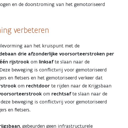
hogen en de doorstroming van het gemotoriseerd
ming verbeteren
ilevorming aan het kruispunt met de
debaan
drie
afzonderlijke voorsorteerstroken per
één rijstrook
om
linksaf
te slaan naar de
eze beweging is conflictvrij voor gemotoriseerd
rs en fietsers en het gemotoriseerd verkeer dat
rstrook
om
rechtdoor
te rijden naar de Krijgsbaan
voorsorteerstrook
om
rechtsaf
te slaan naar de
deze beweging is conflictvrij voor gemotoriseerd
rs en fietsers.
rijgsbaan
, gebeurden geen infrastructurele