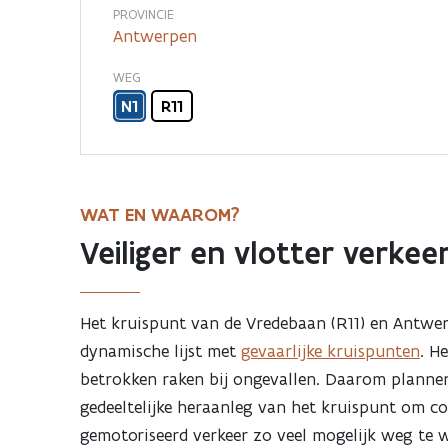
Krijgsbaan
PROVINCIE
Antwerpen
met
WEG
N1
R11
Antwerpsestraat
in
WAT EN WAAROM?
Mortsel
Veiliger en vlotter verkee
wordt
Het kruispunt van de Vredebaan (R11) en Antwerp
maximaal
dynamische lijst met
gevaarlijke kruispunten
. H
betrokken raken bij ongevallen. Daarom planne
conflictvrij
gedeeltelijke heraanleg van het kruispunt om co
gemotoriseerd verkeer zo veel mogelijk weg te 