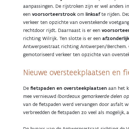
aanpassingen. De rijstroken zijn er wel anders 
een
voorsorteerstrook
om
linksaf
te rijden. De
verkeer ten opzichte van overstekende voetgange
rechtdoor rijdt. Daarnaast is er een
voorsortee
richting Wilrijk. Ten slotte is er een
afzonderlij
Antwerpsestraat richting Antwerpen/Berchem. O
gemotoriseerd verkeer ten opzichte van overstek
Nieuwe oversteekplaatsen en f
De
fietspaden en oversteekplaatsen
aan het k
mee vernieuwd
(bordeaux gemarkeerde delen o
van de fietspaden werd vervangen door asfalt w
verbreedden de fietspaden zo veel als mogelijk, 
De bypass van de Antwerpsestraat richting de V