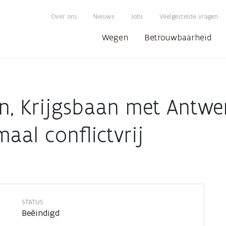
Over ons
Nieuws
Jobs
Veelgestelde vragen
Wegen
Betrouwbaarheid
, Krijgsbaan met Antwer
aal conflictvrij
STATUS
Beëindigd