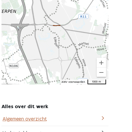
the
location
this
road
work
add
remove
1000 m
AWV voorwaarden
Alles over dit werk
Algemeen overzicht