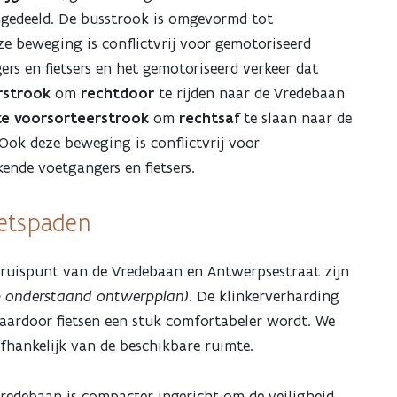
ingedeeld. De busstrook is omgevormd tot
ze beweging is conflictvrij voor gemotoriseerd
rs en fietsers en het gemotoriseerd verkeer dat
rstrook
om
rechtdoor
te rijden naar de Vredebaan
ke voorsorteerstrook
om
rechtsaf
te slaan naar de
ok deze beweging is conflictvrij voor
ende voetgangers en fietsers.
ietspaden
ruispunt van de Vredebaan en Antwerpsestraat zijn
p onderstaand ontwerpplan)
. De klinkerverharding
aardoor fietsen een stuk comfortabeler wordt. We
afhankelijk van de beschikbare ruimte.
redebaan is compacter ingericht om de veiligheid