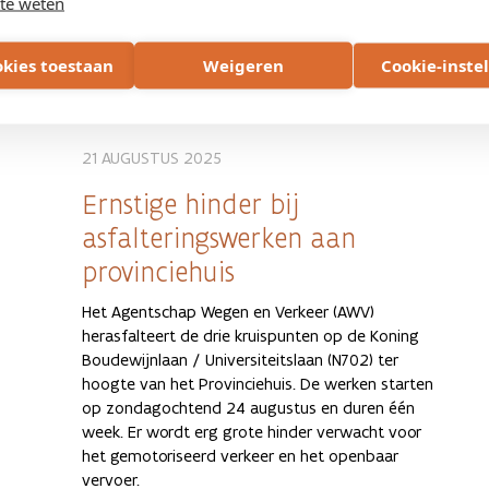
te weten
NIEUWS
LIMBURG
okies toestaan
Weigeren
Cookie-inste
21 AUGUSTUS 2025
Ernstige hinder bij
asfalteringswerken aan
provinciehuis
Het Agentschap Wegen en Verkeer (AWV)
herasfalteert de drie kruispunten op de Koning
Boudewijnlaan / Universiteitslaan (N702) ter
hoogte van het Provinciehuis. De werken starten
op zondagochtend 24 augustus en duren één
week. Er wordt erg grote hinder verwacht voor
het gemotoriseerd verkeer en het openbaar
vervoer.