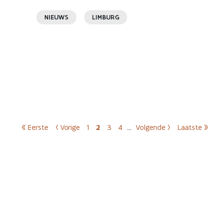
NIEUWS
LIMBURG
Paginering
« Eerste
‹ Vorige
1
2
3
4
…
Volgende ›
Laatste »
Eerste pagina
Vorige pagina
Pagina
Huidige pagina
Pagina
Pagina
Volgende pagina
Laatste