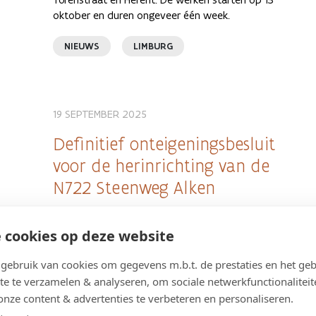
oktober en duren ongeveer één week.
NIEUWS
LIMBURG
19 SEPTEMBER 2025
Definitief onteigeningsbesluit
voor de herinrichting van de
N722 Steenweg Alken
Krachtens het besluit van 02 september 2025
heeft de Vlaamse minister bevoegd voor
 cookies op deze website
mobiliteit en openbare werken de
onteigeningsplannen definitief vastgesteld voor
ebruik van cookies om gegevens m.b.t. de prestaties en het geb
de realisatie van de innemingen, nodig voor de
te te verzamelen & analyseren, om sociale netwerkfunctionaliteit
aanleg van veilige fietspaden met toegankelijke
onze content & advertenties te verbeteren en personaliseren.
bushaltes op het grondgebied van Alken.