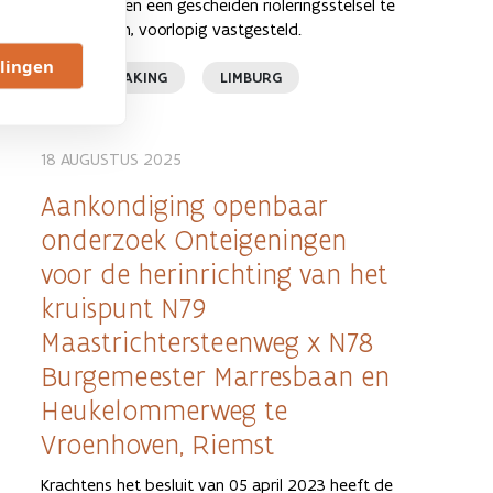
fietspaden en een gescheiden rioleringsstelsel te
Sint-Truiden, voorlopig vastgesteld.
llingen
BEKENDMAKING
LIMBURG
18 AUGUSTUS 2025
Aankondiging openbaar
onderzoek Onteigeningen
voor de herinrichting van het
kruispunt N79
Maastrichtersteenweg x N78
Burgemeester Marresbaan en
Heukelommerweg te
Vroenhoven, Riemst
Krachtens het besluit van 05 april 2023 heeft de