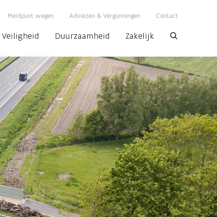
Meldpunt wegen
Adviezen & Vergunningen
Contact
Veiligheid
Duurzaamheid
Zakelijk
Zoeken