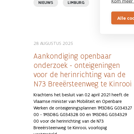
Kom meer 
NIEUWS
LIMBURG
Alle co
28 AUGUSTUS 2025
Aankondiging openbaar
onderzoek - onteigeningen
voor de herinrichting van de
N73 Breeërsteenweg te Kinrooi
Krachtens het besluit van 02 april 2021 heeft de
Vlaamse minister van Mobiliteit en Openbare
Werken de onteigeningsplannen 1M3D8G G034327
00 - 1M3D8G G034328 00 en 1M3D8G G034329
00 voor de herinrichting van de N73
Breeërsteenweg te Kinrooi, voorlopig