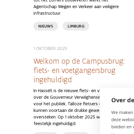
Agentschap Wegen en Verkeer aan veiligere
infrastructuur.
NIEUWS
LIMBURG
1 OKTOBER 2025
Welkom op de Campusbrug:
fiets- en voetgangersbrug
ingehuldigd
In Hasselt is de nieuwe fiets- en voetgangersbrug
over de Gouverneur Verwilghensingel (R71) open
Over de
voor het publiek. Talloze fietsers en voetgangers
kunnen voortaan de drukke gewestweg veilig
We maken g
oversteken. Op 1 oktober 2025 werd de brug
deze websi
feestelijk ingehuldigd.
bieden en 