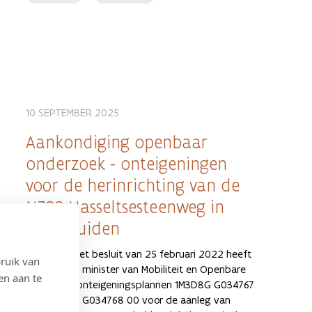
10 SEPTEMBER 2025
Aankondiging openbaar
onderzoek - onteigeningen
voor de herinrichting van de
N722 Hasseltsesteenweg in
Sint-Truiden
Krachtens het besluit van 25 februari 2022 heeft
ruik van
de Vlaamse minister van Mobiliteit en Openbare
en aan te
Werken de onteigeningsplannen 1M3D8G G034767
00, 1M3D8G G034768 00 voor de aanleg van