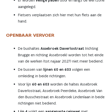
Er worden
veilige paden
door en langs de werfzone
aangelegd.
Fietsers verplaatsen zich hier met hun fiets aan de
hand.
OPENBAAR VERVOER
De bushaltes
Assebroek Daverlostraat
(richting
Brugge en richting Assebroek) worden tot het einde
van de werken (tot najaar 2027) niet meer bediend.
De bussen van
lijnen 60 en 603
volgen een
omleiding in beide richtingen.
Voor lijn
60 en 603
worden de haltes Assebroek
Daverlostraat, Assebroek Peerdeke, Assebroek Van
den Busschestraat en Assebroek Lindenlaan in beide
richtingen niet bediend.
Lijn 4
volgt een
aangepaste reisweg
met