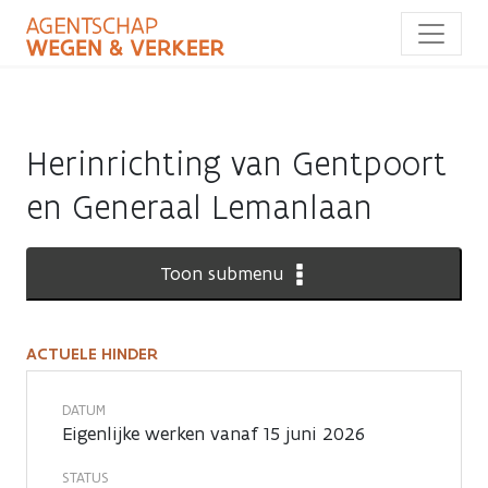
Overslaan
en
naar
de
inhoud
gaan
Herinrichting van Gentpoort
en Generaal Lemanlaan
Toon submenu
ACTUELE HINDER
Actuele
hinder
DATUM
Eigenlijke werken vanaf 15 juni 2026
STATUS