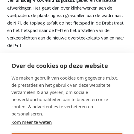
Van
dinsdag 4 tot eind augustus
, gebeuren de laatste
afwerkingen. Het gaat dan over klinkerwerken aan de
voetpaden, de plaatsing van grasdallen aan de wadi naast
de N171, de toplaag asfalt op het fietspad in de Drabstraat
en het fietspad naar de P+R en het afstellen van de
verkeerslichten aan de nieuwe oversteekplaats van en naar
de P+R.
Tijdens deze werken is de verkeershinder beperkt tot de
Over de cookies op deze website
inname van een rijstrook op de N171, de Drabstraat en/of de
Pierstraat of gebruiken we mobiele signalisatie. Alle
We maken gebruik van cookies om gegevens m.b.t.
rijbewegingen blijven mogelijk op de N171 en de kruispunten.
de prestaties en het gebruik van deze website te
Voetgangers en fietsers gebruiken de fietstunnel.
verzamelen & analyseren, om sociale
netwerkfunctionaliteiten aan te bieden en onze
content & advertenties te verbeteren en
personaliseren.
Schrijf u in op de nieuwsbrief
Kom meer te weten
Subscribe