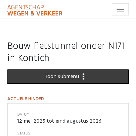
Overslaan
en
naar
de
inhoud
gaan
Bouw fietstunnel onder N171
in Kontich
Toon submenu
ACTUELE HINDER
Actuele
hinder
DATUM
12 mei 2025 tot eind augustus 2026
STATUS