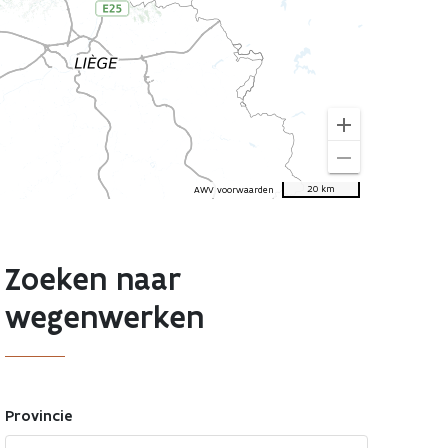
add
remove
20 km
AWV voorwaarden
Zoeken naar
wegenwerken
Provincie