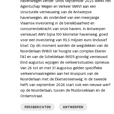
havenwegen verder. Sinds september 2025 werkt het
Agentschap Wegen en Verkeer (AWV) aan een
structurele vernieuwing van de Antwerpse
havenwegen, als onderdeel van een meerjarige
Vlaamse investering in de bereikbaarheid en
concurrentiekracht van onze havens. In Antwerpen
vernieuwt AWV bijna 100 kilometer havenweg, goed
voor een investering van 93,5 miljoen euro (inclusief
btw). Op dit moment worden de wegdekken van de
Noorderlaan (N180) ter hoogte van complex Ekeren
[16] en van de Scheldelaan (N101) grondig vernieuwd.
Eind augustus wijzigen de verkeerssituaties opnieuw.
Van 26 tot en met 31 augustus gelden specifieke
verkeersmaatregelen aan het kruispunt van de
Noorderlaan met de Ekersesteenweg. In de tweede
helft van september 2026 start ook een nieuwe werf
op de Noorderlaan, tussen de Muisbroeklaan en de
Ordamstraat.
PERSBERICHTEN
ANTWERPEN