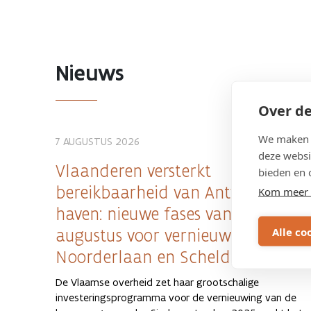
Nieuws
Over de
We maken g
7 AUGUSTUS 2026
deze websi
Vlaanderen versterkt
bieden en 
bereikbaarheid van Antwerpse
Kom meer 
haven: nieuwe fases vanaf eind
Alle co
augustus voor vernieuwing
Noorderlaan en Scheldelaan
De Vlaamse overheid zet haar grootschalige
investeringsprogramma voor de vernieuwing van de