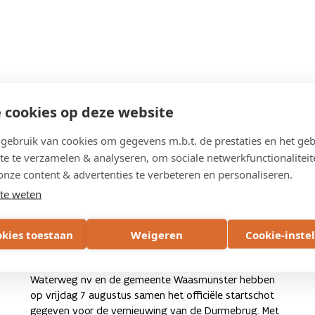
 cookies op deze website
ebruik van cookies om gegevens m.b.t. de prestaties en het geb
7 AUGUSTUS 2026
te te verzamelen & analyseren, om sociale netwerkfunctionaliteit
Eerste spadesteek voor nieuwe
onze content & advertenties te verbeteren en personaliseren.
Durmebrug: veiligere verbinding
te weten
met ruimte voor fietsers, rivier en
okies toestaan
Weigeren
Cookie-inste
natuur
Het Agentschap Wegen en Verkeer, De Vlaamse
Waterweg nv en de gemeente Waasmunster hebben
op vrijdag 7 augustus samen het officiële startschot
gegeven voor de vernieuwing van de Durmebrug. Met