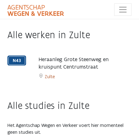
Overslaan
en
naar
de
inhoud
Alle werken in Zulte
gaan
Heraanleg Grote Steenweg en
N43
kruispunt Centrumstraat
Gepland
Zulte
Go
to
Heraanleg
Alle studies in Zulte
Grote
Steenweg
en
kruispunt
Het Agentschap Wegen en Verkeer voert hier momenteel
Centrumstraat
geen studies uit.
page