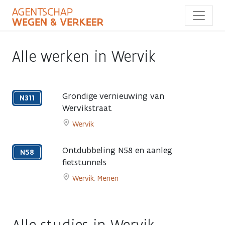
Overslaan
en
naar
de
inhoud
Alle werken in Wervik
gaan
Grondige vernieuwing van
N311
Wervikstraat
Voorjaar
Wervik
2027
Go
to
Ontdubbeling N58 en aanleg
N58
Grondige
fietstunnels
vernieuwing
7
Wervik
,
Menen
van
maart
Go
Wervikstraat
2025
to
page
-
Ontdubbeling
begin
N58
2027