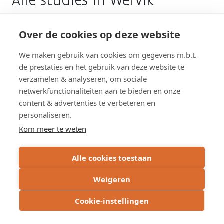
Alle studies in Wervik
en
aanleg
fietstunnels
Het Agentschap Wegen en Verkeer voert hier momenteel
Over de cookies op deze website
page
geen studies uit.
We maken gebruik van cookies om gegevens m.b.t.
de prestaties en het gebruik van deze website te
verzamelen & analyseren, om sociale
Overzicht werken
netwerkfunctionaliteiten aan te bieden en onze
content & advertenties te verbeteren en
personaliseren.
Overzicht studies
Kom meer te weten
Alle cookies toestaan
Weigeren
Cookie-instellingen