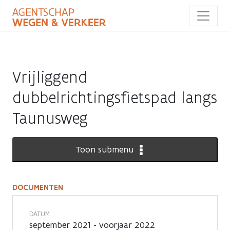
Overslaan
en
naar
de
inhoud
gaan
Vrijliggend
dubbelrichtingsfietspad langs
Taunusweg
Toon submenu
DOCUMENTEN
Documenten
DATUM
september 2021 - voorjaar 2022