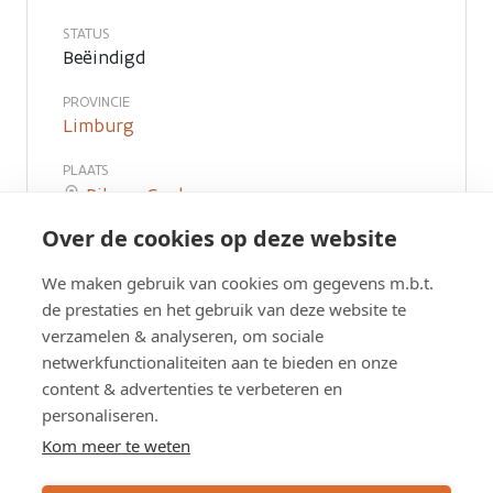
STATUS
Beëindigd
PROVINCIE
Limburg
PLAATS
Bilzen
,
Genk
Over de cookies op deze website
WEG
N730c
We maken gebruik van cookies om gegevens m.b.t.
de prestaties en het gebruik van deze website te
verzamelen & analyseren, om sociale
netwerkfunctionaliteiten aan te bieden en onze
PRESENTATIE ONLINE INFOSESSIE 7
content & advertenties te verbeteren en
JANUARI 2021
personaliseren.
Kom meer te weten