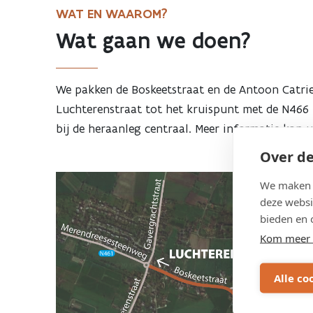
WAT EN WAAROM?
Wat gaan we doen?
We pakken de Boskeetstraat en de Antoon Catrie
Luchterenstraat tot het kruispunt met de N466 D
bij de heraanleg centraal. Meer informatie kan
Over de
We maken g
deze websi
bieden en 
Kom meer 
Alle co