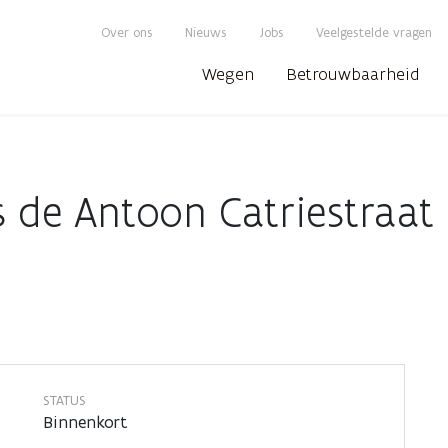
Over ons
Nieuws
Jobs
Veelgestelde vragen
Wegen
Betrouwbaarheid
gs de Antoon Catriestraat
STATUS
Binnenkort