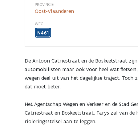
langs
PROVINCIE
Oost-Vlaanderen
de
WEG
N461
Antoon
Catriestraat
De Antoon Catriestraat en de Boskeetstraat zijn
automobilisten maar ook voor heel wat fietser
en
wegen deel uit van het dagelijkse traject. Toch z
dat moet beter.
Boskeetstraat
Het Agentschap Wegen en Verkeer en de Stad Ge
in
Catriestraat en Boskeetstraat. Farys zal van d
rioleringsstelsel aan te leggen.
Drongen