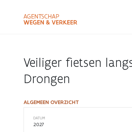
Overslaan
en
naar
de
inhoud
Zoekterm
Bundle
gaan
Type
Veiliger fietsen lan
Zoekbalk
sluiten
Drongen
ALGEMEEN OVERZICHT
Veiliger
fietsen
DATUM
2027