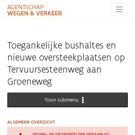
Overslaan
en
naar
de
inhoud
gaan
Toegankelijke bushaltes en
nieuwe oversteekplaatsen op
Tervuursesteenweg aan
Groeneweg
Toon submenu
ALGEMEEN OVERZICHT
Toegankelijke
DRONE- EN GRONDBEELDEN HERAANLEG