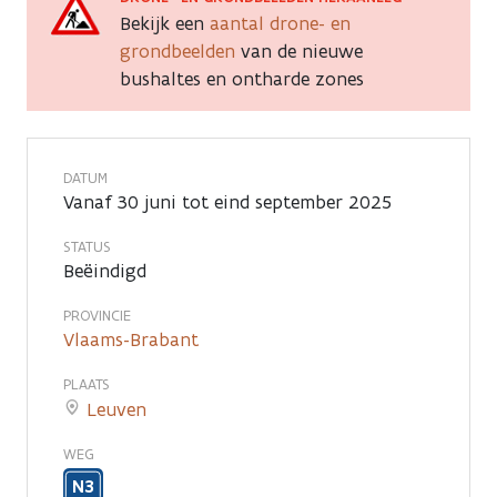
bushaltes
Bekijk een
aantal drone- en
en
grondbeelden
van de nieuwe
bushaltes en ontharde zones
nieuwe
oversteekplaatsen
op
DATUM
Vanaf 30 juni tot eind september 2025
Tervuursesteenweg
STATUS
aan
Beëindigd
Groeneweg
PROVINCIE
Vlaams-Brabant
PLAATS
Leuven
WEG
N3