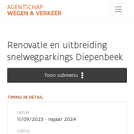
Overslaan
en
naar
de
inhoud
gaan
Renovatie en uitbreiding
snelwegparkings Diepenbeek
Toon submenu
TIMING IN DETAIL
Timing
in
DATUM
11/09/2023 - najaar 2024
detail
STATUS