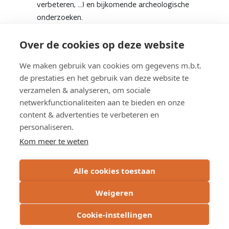
verbeteren, …) en bijkomende archeologische
onderzoeken.
Eind maart/begin april 2024 starten - na gunstige
Over de cookies op deze website
onderzoeksresultaten -
de nutswerken (riolering) en infrastructuurwerken. Die
We maken gebruik van cookies om gegevens m.b.t.
zullen bij goede condities ca. 8 maanden duren.
de prestaties en het gebruik van deze website te
verzamelen & analyseren, om sociale
netwerkfunctionaliteiten aan te bieden en onze
content & advertenties te verbeteren en
personaliseren.
Schrijf u in op de nieuwsbrief
Kom meer te weten
Subscribe
Alle cookies toestaan
via
email
Weigeren
Cookie-instellingen