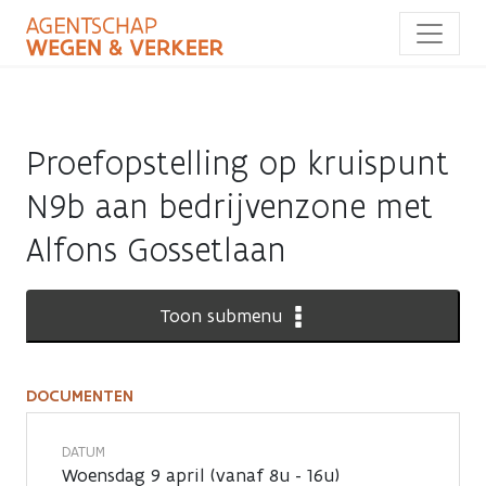
Overslaan
en
naar
de
inhoud
gaan
Proefopstelling op kruispunt
N9b aan bedrijvenzone met
Alfons Gossetlaan
Toon submenu
DOCUMENTEN
Documenten
DATUM
Woensdag 9 april (vanaf 8u - 16u)