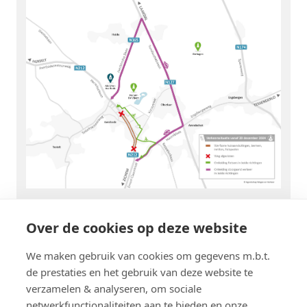
Over de cookies op deze website
Woont of werkt u in de projectzone? Lees
meer informatie op het tabblad ‘
Wonen en
We maken gebruik van cookies om gegevens m.b.t.
werken in de werfzone
’.
de prestaties en het gebruik van deze website te
verzamelen & analyseren, om sociale
netwerkfunctionaliteiten aan te bieden en onze