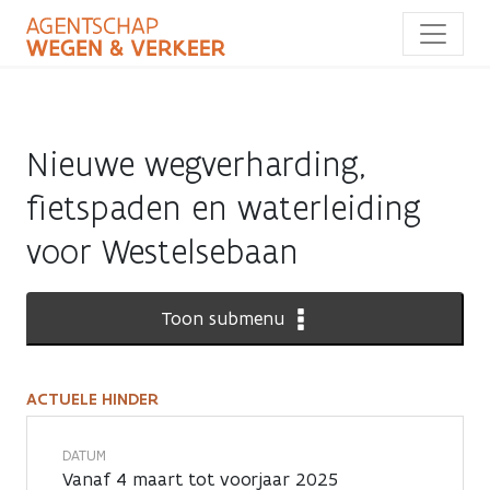
Overslaan
en
naar
de
inhoud
gaan
Nieuwe wegverharding,
fietspaden en waterleiding
voor Westelsebaan
Toon submenu
ACTUELE HINDER
Actuele
hinder
DATUM
Vanaf 4 maart tot voorjaar 2025