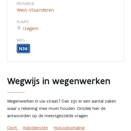
de
PROVINCIE
West-Vlaanderen
werfzone
PLAATS
Izegem
WEG
N36
Wegwijs in wegenwerken
Wegenwerken in uw straat? Dan zijn er een aantal zaken
waar u rekening mee moet houden. Ontdek hier de
antwoorden op de meestgestelde vragen.
Oprit
Hulpdiensten
Huisvuilophaling