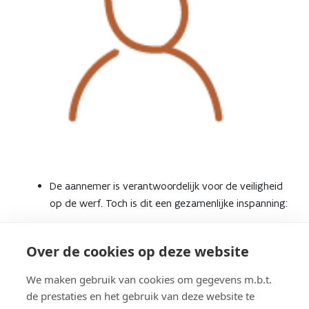
De aannemer is verantwoordelijk voor de veiligheid
op de werf. Toch is dit een gezamenlijke inspanning:
Moet u niet in de werfzone zijn, blijf er dan
zoveel mogelijk weg.
Over de cookies op deze website
Houd voldoende afstand van machines en
We maken gebruik van cookies om gegevens m.b.t.
maak oogcontact met de bestuurders als u
de prestaties en het gebruik van deze website te
toch in de buurt komt.