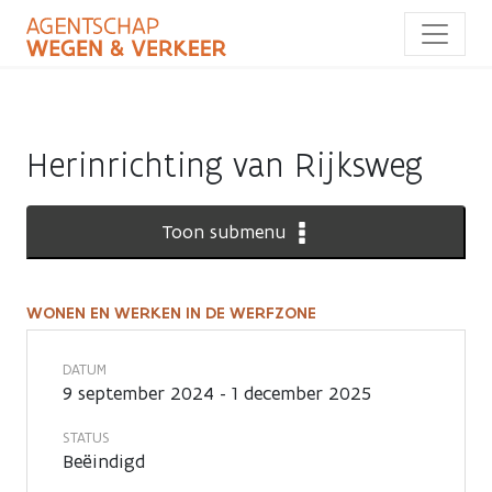
Overslaan
en
naar
de
inhoud
gaan
Herinrichting van Rijksweg
Toon submenu
WONEN EN WERKEN IN DE WERFZONE
Wonen
en
DATUM
9 september 2024 - 1 december 2025
werken
STATUS
in
Beëindigd