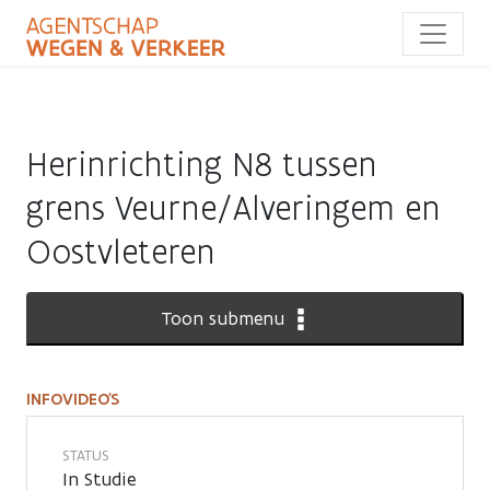
Overslaan
en
naar
de
inhoud
gaan
Herinrichting N8 tussen
grens Veurne/Alveringem en
Oostvleteren
Toon submenu
INFOVIDEO'S
Infovideo's
STATUS
In Studie