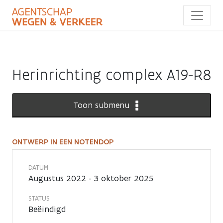
Overslaan
en
naar
de
inhoud
gaan
Herinrichting complex A19-R8
Toon submenu
ONTWERP IN EEN NOTENDOP
Ontwerp
in
DATUM
Augustus 2022 - 3 oktober 2025
een
STATUS
notendop
Beëindigd