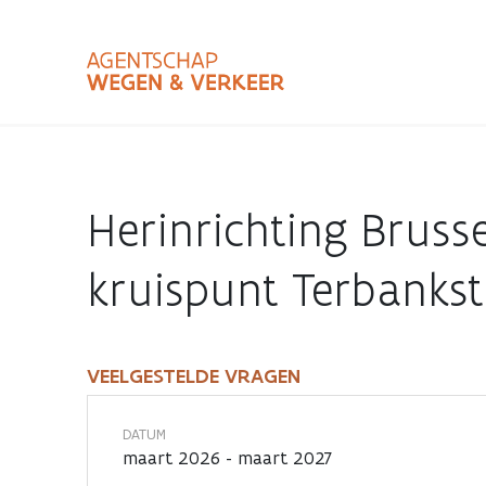
Overslaan
en
naar
de
inhoud
Zoekterm
Bundle
gaan
Type
Herinrichting Bruss
Zoekbalk
sluiten
kruispunt Terbankst
VEELGESTELDE VRAGEN
Veelgestelde
vragen
DATUM
maart 2026 - maart 2027