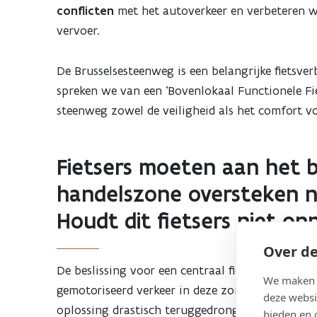
conflicten
met het autoverkeer en verbeteren w
vervoer.
De Brusselsesteenweg is een belangrijke fietsverb
spreken we van een ‘Bovenlokaal Functionele Fie
steenweg zowel de veiligheid als het comfort vo
Fietsers moeten aan het b
handelszone oversteken na
Houdt dit fietsers niet o
Over de
De beslissing voor een centraal fietspad is gen
We maken g
gemotoriseerd verkeer in deze zone te
vermijde
deze websi
oplossing drastisch teruggedrongen. Verkeerslich
bieden en 