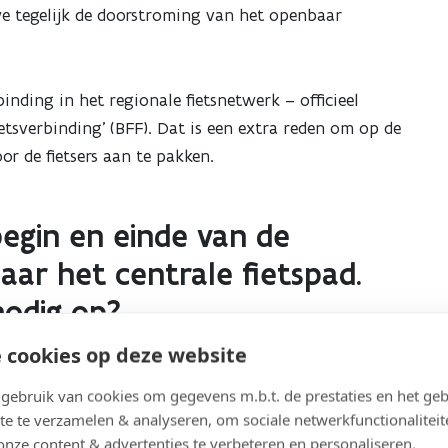
e tegelijk de doorstroming van het openbaar
inding in het regionale fietsnetwerk – officieel
tsverbinding’ (BFF). Dat is een extra reden om op de
or de fietsers aan te pakken.
egin en einde van de
ar het centrale fietspad.
nnodig op?
 cookies op deze website
omen om de vele
kruisingen
tussen fiets en
ebruik van cookies om gegevens m.b.t. de prestaties en het geb
n
. De meer dan 60 conflictpunten worden door deze
te te verzamelen & analyseren, om sociale netwerkfunctionaliteit
ten zorgen dat fietsers veilig op en van het centraal
onze content & advertenties te verbeteren en personaliseren.