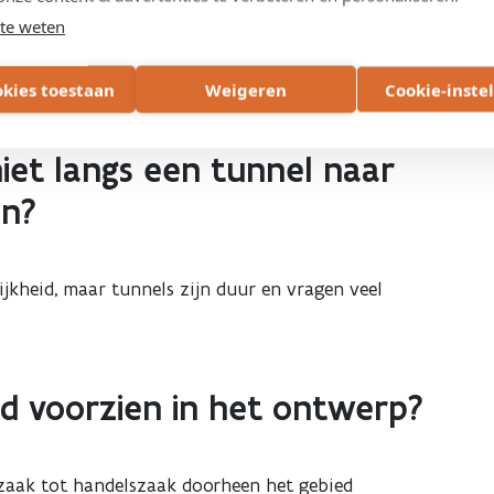
derdaad soms even moeten wachten aan een
te weten
bele en conflictvrije route over meer dan een
okies toestaan
Weigeren
Cookie-inste
iet langs een tunnel naar
en?
ijkheid, maar tunnels zijn duur en vragen veel
d voorzien in het ontwerp?
szaak tot handelszaak doorheen het gebied