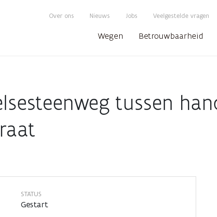
Over ons
Nieuws
Jobs
Veelgestelde vragen
Wegen
Betrouwbaarheid
elsesteenweg tussen han
raat
STATUS
Gestart