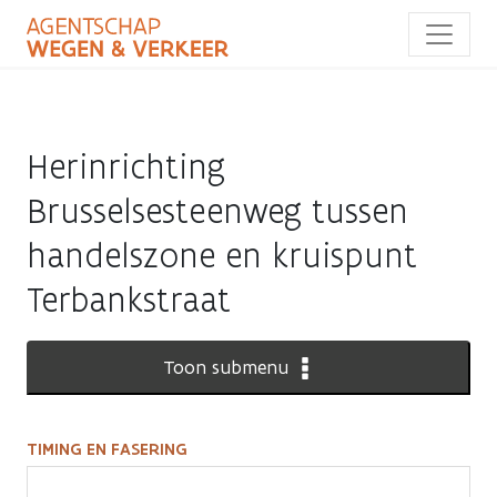
Overslaan
en
naar
de
inhoud
gaan
Herinrichting
Brusselsesteenweg tussen
handelszone en kruispunt
Terbankstraat
Toon submenu
TIMING EN FASERING
Timing