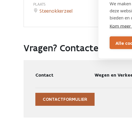
We maken g
PLAATS
deze websi
Steenokkerzeel
bieden en 
Kom meer 
Alle co
Vragen? Contacteer ons:
Contact
Wegen en Verkee
CONTACTFORMULIER