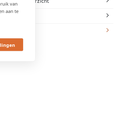
Algemeen overzicht
ruik van
en aan te
Ontwerp
Contact
llingen