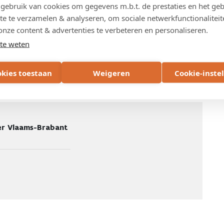
ebruik van cookies om gegevens m.b.t. de prestaties en het geb
WEG
te te verzamelen & analyseren, om sociale netwerkfunctionaliteit
N21
N227
onze content & advertenties te verbeteren en personaliseren.
te weten
okies toestaan
Weigeren
Cookie-inste
r Vlaams-Brabant