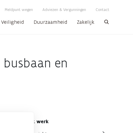
Meldpunt wegen
Adviezen & Vergunningen
Contact
Veiligheid
Duurzaamheid
Zakelijk
Zoeken
g busbaan en
Alles over dit werk