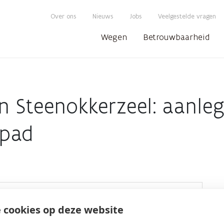
Over ons
Nieuws
Jobs
Veelgestelde vragen
Wegen
Betrouwbaarheid
n Steenokkerzeel: aanle
spad
PROVINCIE
 cookies op deze website
Vlaams-Brabant