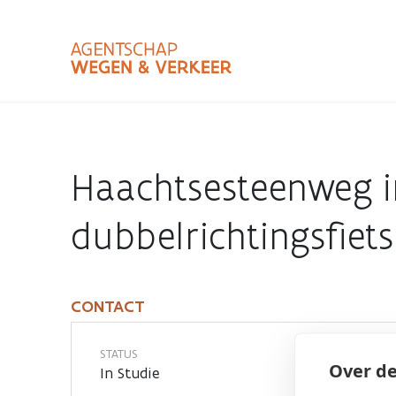
Overslaan
en
naar
de
inhoud
Zoekterm
Bundle
gaan
Type
Haachtsesteenweg i
Zoekbalk
sluiten
dubbelrichtingsfiet
CONTACT
Contact
STATUS
Over de
In Studie