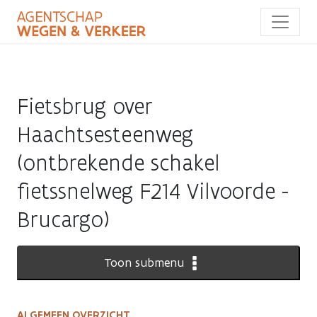
Overslaan
en
naar
de
inhoud
gaan
Fietsbrug over
Haachtsesteenweg
(ontbrekende schakel
fietssnelweg F214 Vilvoorde -
Brucargo)
Toon submenu
ALGEMEEN OVERZICHT