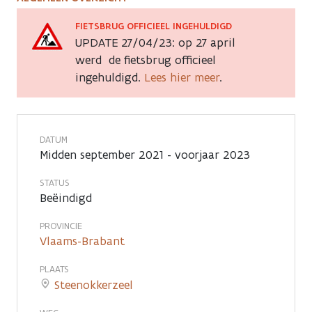
Fietsbrug
over
FIETSBRUG OFFICIEEL INGEHULDIGD
UPDATE 27/04/23: op 27 april
Haachtsesteenweg
werd de fietsbrug officieel
ingehuldigd.
Lees hier meer
.
(ontbrekende
schakel
fietssnelweg
DATUM
Midden september 2021 - voorjaar 2023
F214
STATUS
Vilvoorde
Beëindigd
-
PROVINCIE
Vlaams-Brabant
Brucargo)
PLAATS
Steenokkerzeel