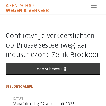
Overslaan
en
naar
de
inhoud
gaan
Conflictvrije verkeerslichten
op Brusselsesteenweg aan
industriezone Zellik Broekooi
Toon submenu
BEELDENGALERIJ
Beeldengalerij
DATUM
Vanaf dinsdag 22 april - juli 2025