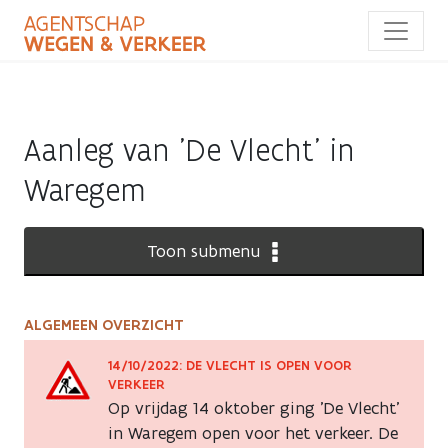
Overslaan
en
naar
de
inhoud
gaan
Aanleg van 'De Vlecht' in
Waregem
Toon submenu
ALGEMEEN OVERZICHT
Aanleg
van
14/10/2022: DE VLECHT IS OPEN VOOR
VERKEER
'De
Op vrijdag 14 oktober ging 'De Vlecht'
in Waregem open voor het verkeer. De