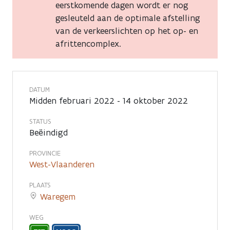
Vlecht'
eerstkomende dagen wordt er nog
gesleuteld aan de optimale afstelling
in
van de verkeerslichten op het op- en
Waregem
afrittencomplex.
DATUM
Midden februari 2022 - 14 oktober 2022
STATUS
Beëindigd
PROVINCIE
West-Vlaanderen
PLAATS
Waregem
WEG