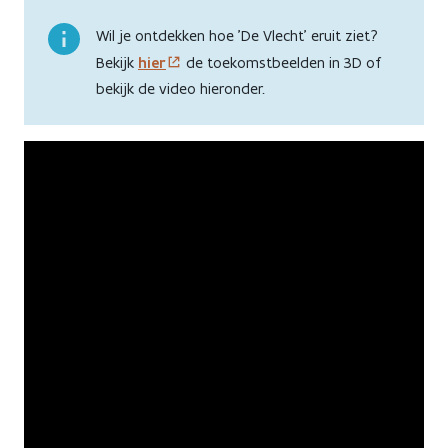
Wil je ontdekken hoe 'De Vlecht' eruit ziet?
Bekijk
hier
de toekomstbeelden in 3D of
bekijk de video hieronder.