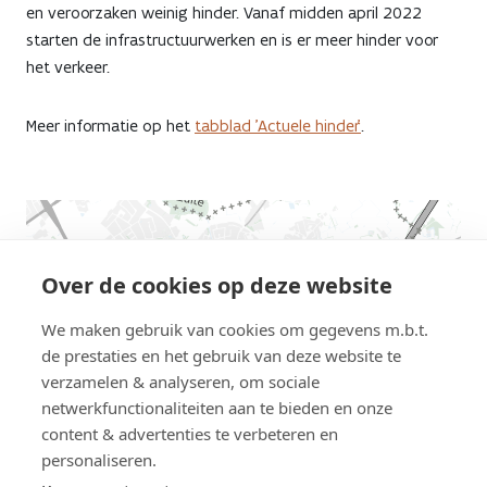
en veroorzaken weinig hinder. Vanaf midden april 2022
starten de infrastructuurwerken en is er meer hinder voor
het verkeer.
Meer informatie op het
tabblad 'Actuele hinder'
.
AWV
map
displaying
Over de cookies op deze website
the
We maken gebruik van cookies om gegevens m.b.t.
location
de prestaties en het gebruik van deze website te
this
verzamelen & analyseren, om sociale
road
netwerkfunctionaliteiten aan te bieden en onze
work
content & advertenties te verbeteren en
personaliseren.