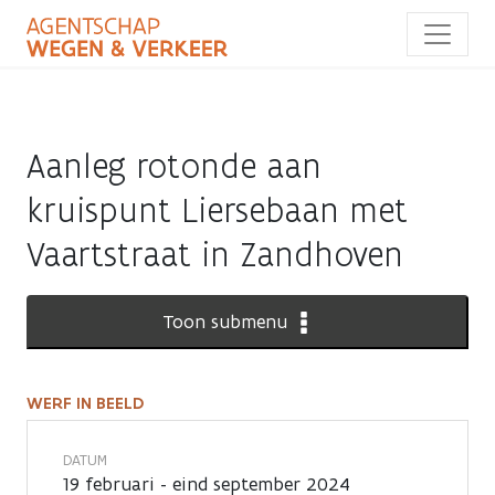
Overslaan
en
naar
de
inhoud
gaan
Aanleg rotonde aan
kruispunt Liersebaan met
Vaartstraat in Zandhoven
Toon submenu
WERF IN BEELD
Werf
in
DATUM
19 februari - eind september 2024