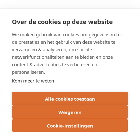
page
Het Agentschap Wegen en Verkeer voert hier momenteel
geen studies uit.
Over de cookies op deze website
We maken gebruik van cookies om gegevens m.b.t.
de prestaties en het gebruik van deze website te
Overzicht werken
verzamelen & analyseren, om sociale
netwerkfunctionaliteiten aan te bieden en onze
content & advertenties te verbeteren en
Overzicht studies
personaliseren.
Kom meer te weten
Alle cookies toestaan
Weigeren
Cookie-instellingen