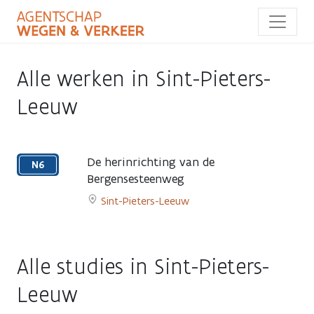
Overslaan
en
naar
de
inhoud
Alle werken in Sint-Pieters-
gaan
Leeuw
De herinrichting van de
N6
Bergensesteenweg
Oktober
Sint-Pieters-Leeuw
2020
Go
-
to
eind
De
2028
Alle studies in Sint-Pieters-
herinrichting
van
Leeuw
de
Bergensesteenweg