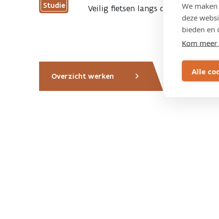
Studie
We maken g
Veilig fietsen langs de N403 in Stek
deze websi
bieden en 
Kom meer 
Alle co
Overzicht werken
Over