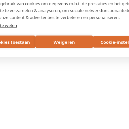
ebruik van cookies om gegevens m.b.t. de prestaties en het geb
ene, Sint-Gillis-Waas en Stad Sint-Niklaas
te te verzamelen & analyseren, om sociale netwerkfunctionaliteit
onze content & advertenties te verbeteren en personaliseren.
te weten
okies toestaan
Weigeren
Cookie-inste
zicht studies