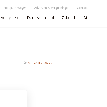
Meldpunt wegen
Adviezen & Vergunningen
Contact
Veiligheid
Duurzaamheid
Zakelijk
Zoeken
Sint-Gillis-Waas
Go
to
Vernieuwing
van
Zandstraat
page