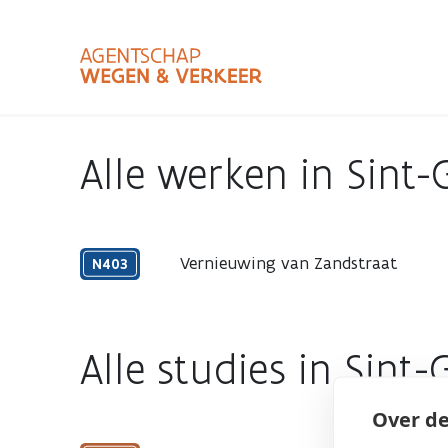
Overslaan
en
naar
de
inhoud
Zoekterm
Bundle
gaan
Type
Alle werken in Sint-
Zoekbalk
sluiten
Vernieuwing van Zandstraat
N403
2026
Alle studies in Sint-
Over de