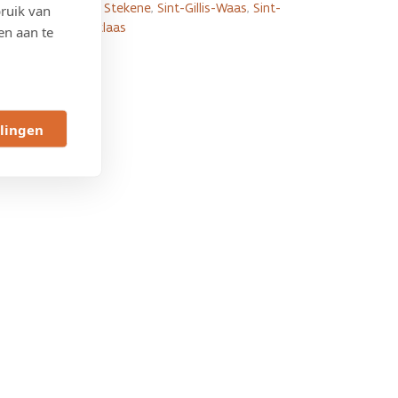
Stekene
,
Sint-Gillis-Waas
,
Sint-
ruik van
Go
Niklaas
en aan te
to
Veilig
fietsen
langs
de
llingen
N403
in
Stekene,
Sint-
Gillis-
Waas
en
Stad
Sint-
Niklaas
page