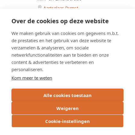
Aartselaar
,
Rumst
Go
Over de cookies op deze website
to
Doortrekking
We maken gebruik van cookies om gegevens m.b.t.
N171
Overzicht werken
de prestaties en het gebruik van deze website te
in
verzamelen & analyseren, om sociale
Rumst
tussen
netwerkfunctionaliteiten aan te bieden en onze
N177
content & advertenties te verbeteren en
Overzicht studies
en
personaliseren.
Eikenstraat
Kom meer te weten
page
Alle cookies toestaan
Weigeren
Cookie-instellingen