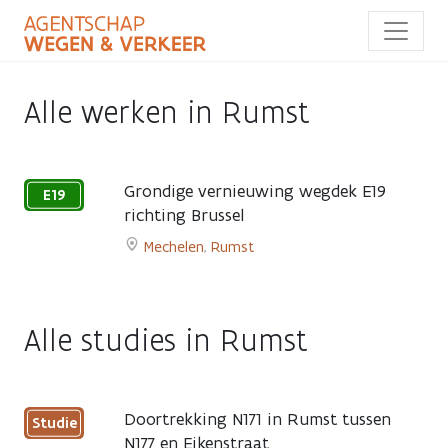
Overslaan
en
naar
de
inhoud
Alle werken in Rumst
gaan
Grondige vernieuwing wegdek E19
E19
richting Brussel
25
Mechelen
,
Rumst
juni
Go
-
to
22
Grondige
augustus
Alle studies in Rumst
vernieuwing
2026
wegdek
E19
richting
Doortrekking N171 in Rumst tussen
Studie
Brussel
N177 en Eikenstraat
page