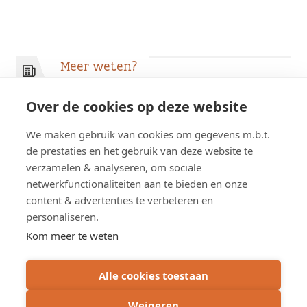
Huidige pagina
Pagina
Pagina
Pagina
Volgende pagina
Laatste pagina
Meer weten?
Over de cookies op deze website
Pers
We maken gebruik van cookies om gegevens m.b.t.
de prestaties en het gebruik van deze website te
Journalisten kunnen rechtstreeks contact
opnemen met onze woordvoerders.
verzamelen & analyseren, om sociale
netwerkfunctionaliteiten aan te bieden en onze
content & advertenties te verbeteren en
personaliseren.
Kom meer te weten
Alle cookies toestaan
Weigeren