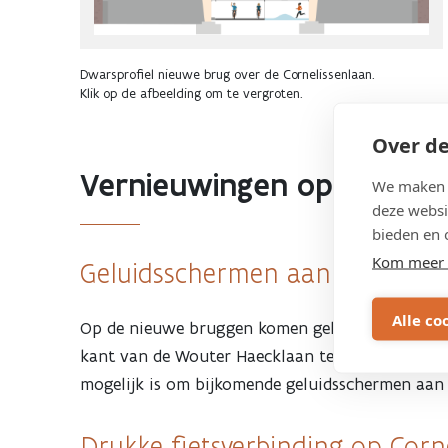
Dwarsprofiel nieuwe brug over de Cornelissenlaan.
Klik op de afbeelding om te vergroten.
Over de
Vernieuwingen op en ond
We maken g
deze websi
bieden en 
Kom meer 
Geluidsschermen aan Wouter H
Alle co
Op de nieuwe bruggen komen geluidsschermen o
kant van de Wouter Haecklaan te sluiten. De b
mogelijk is om bijkomende geluidsschermen aan 
Drukke fietsverbinding op Corn