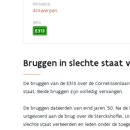
E313
PROVINCIE
Antwerpen
over
WEG
E313
Sterckshoflei
en
Bruggen in slechte staat 
Cornelissenlaan
in
De bruggen van de E313 over de Cornelissenlaan 
staat. Beide bruggen zijn volledig vervangen.
Deurne
De bruggen dateerden van eind jaren ‘50. Na de
uitgevoerd aan de brug over de Sterckshoflei. Ui
slechte staat verkeerden en leden onder de toeg