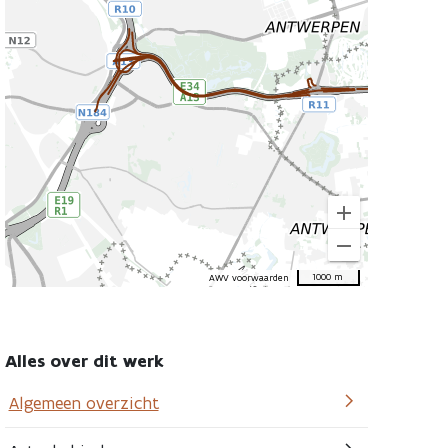
the
location
this
road
work
add
remove
1000 m
AWV voorwaarden
Alles over dit werk
Algemeen overzicht