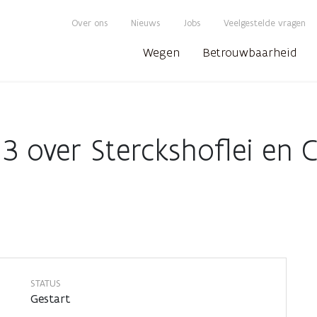
Over ons
Nieuws
Jobs
Veelgestelde vragen
Wegen
Betrouwbaarheid
 over Sterckshoflei en C
STATUS
Gestart