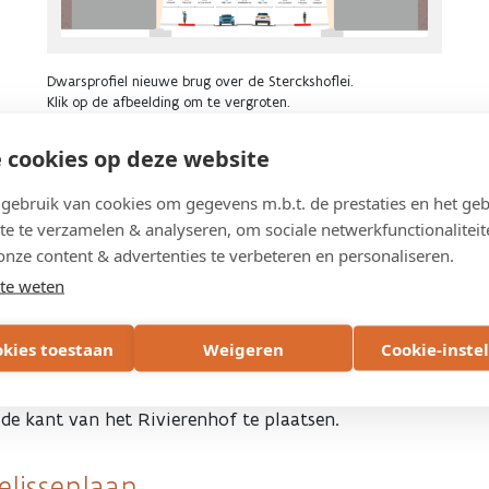
Dwarsprofiel nieuwe brug over de Sterckshoflei.
Klik op de afbeelding om te vergroten.
 cookies op deze website
er de bruggen
ebruik van cookies om gegevens m.b.t. de prestaties en het geb
te te verzamelen & analyseren, om sociale netwerkfunctionaliteit
onze content & advertenties te verbeteren en personaliseren.
te weten
aecklaan
okies toestaan
Weigeren
Cookie-inste
m de huidige openingen in de geluidsmuur aan de
ruggen worden zo gebouwd dat het later nog
de kant van het Rivierenhof te plaatsen.
elissenlaan