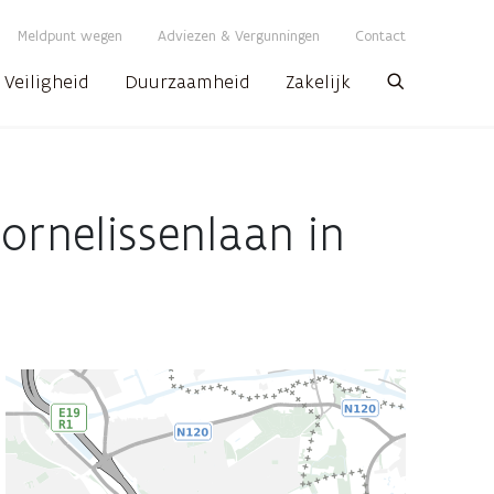
Meldpunt wegen
Adviezen & Vergunningen
Contact
Veiligheid
Duurzaamheid
Zakelijk
Zoeken
ornelissenlaan in
AWV
map
displaying