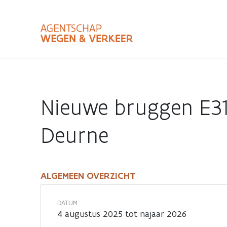
Overslaan
en
naar
de
inhoud
Zoekterm
Bundle
gaan
Type
Nieuwe bruggen E313
Zoekbalk
sluiten
Deurne
ALGEMEEN OVERZICHT
Nieuwe
bruggen
DATUM
4 augustus 2025 tot najaar 2026