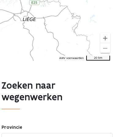
add
remove
20 km
AWV voorwaarden
Zoeken naar
wegenwerken
Provincie