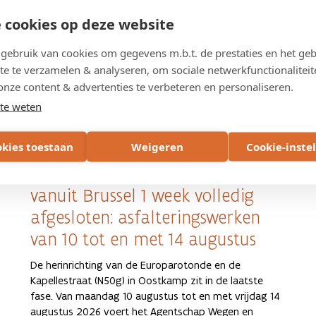
 cookies op deze website
ebruik van cookies om gegevens m.b.t. de prestaties en het geb
te te verzamelen & analyseren, om sociale netwerkfunctionaliteit
onze content & advertenties te verbeteren en personaliseren.
te weten
6 AUGUSTUS 2026
okies toestaan
Weigeren
Cookie-inste
Afrit Oostkamp (nr. 9 op E40)
vanuit Brussel 1 week volledig
afgesloten: asfalteringswerken
van 10 tot en met 14 augustus
De herinrichting van de Europarotonde en de
Kapellestraat (N50g) in Oostkamp zit in de laatste
fase. Van maandag 10 augustus tot en met vrijdag 14
augustus 2026 voert het Agentschap Wegen en