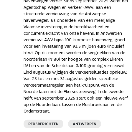
havenwegen verder. Sinds september 2025 werkt het
Agentschap Wegen en Verkeer (AWV) aan een
structurele vernieuwing van de Antwerpse
havenwegen, als onderdeel van een meerjarige
Vlaamse investering in de bereikbaarheid en
concurrentiekracht van onze havens. In Antwerpen
vernieuwt AWV bijna 100 kilometer havenweg, goed
voor een investering van 93,5 miljoen euro (inclusief
btw). Op dit moment worden de wegdekken van de
Noorderlaan (N180) ter hoogte van complex Ekeren
[16] en van de Scheldelaan (N101) grondig vernieuwd.
Eind augustus wijzigen de verkeerssituaties opnieuw.
Van 26 tot en met 31 augustus gelden specifieke
verkeersmaatregelen aan het kruispunt van de
Noorderlaan met de Ekersesteenweg. In de tweede
helft van september 2026 start ook een nieuwe werf
op de Noorderlaan, tussen de Muisbroeklaan en de
Ordamstraat.
PERSBERICHTEN
ANTWERPEN