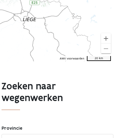
add
remove
20 km
AWV voorwaarden
Zoeken naar
wegenwerken
Provincie