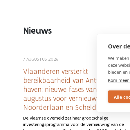
Nieuws
Over de
We maken g
7 AUGUSTUS 2026
deze websi
Vlaanderen versterkt
bieden en 
bereikbaarheid van Antwerpse
Kom meer 
haven: nieuwe fases vanaf eind
Alle co
augustus voor vernieuwing
Noorderlaan en Scheldelaan
De Vlaamse overheid zet haar grootschalige
investeringsprogramma voor de vernieuwing van de