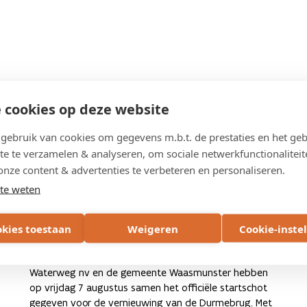
 cookies op deze website
ebruik van cookies om gegevens m.b.t. de prestaties en het geb
7 AUGUSTUS 2026
te te verzamelen & analyseren, om sociale netwerkfunctionaliteit
Eerste spadesteek voor nieuwe
onze content & advertenties te verbeteren en personaliseren.
Durmebrug: veiligere verbinding
te weten
met ruimte voor fietsers, rivier en
okies toestaan
Weigeren
Cookie-inste
natuur
Het Agentschap Wegen en Verkeer, De Vlaamse
Waterweg nv en de gemeente Waasmunster hebben
op vrijdag 7 augustus samen het officiële startschot
gegeven voor de vernieuwing van de Durmebrug. Met