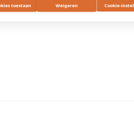
okies toestaan
Weigeren
Cookie-inste
or het plaatsen van installaties langs wegen in beheer 