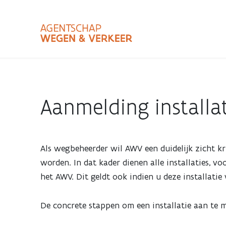
Overslaan
en
naar
de
inhoud
Zoekterm
Bundle
gaan
Type
Aanmelding installa
Zoekbalk
sluiten
Als wegbeheerder wil AWV een duidelijk zicht kr
worden. In dat kader dienen alle installaties, v
het AWV. Dit geldt ook indien u deze installatie
De concrete stappen om een installatie aan te m