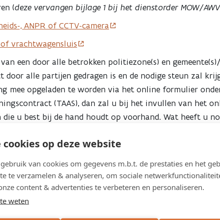
en (
deze vervangen bijlage 1 bij het dienstorder MOW/AW
lheids-, ANPR of CCTV-camera
 of vrachtwagensluis
van een door alle betrokken politiezone(s) en gemeente(s)
ct door alle partijen gedragen is en de nodige steun zal kri
ng mee opgeladen te worden via het online formulier onde
ingscontract (TAAS), dan zal u bij het invullen van het on
die u best bij de hand houdt op voorhand. Wat heeft u no
il maken van een raamcontract AWV of Federaal contract
 cookies op deze website
odige garanties bieden voor het voldoen aan de minimale be
um- en eventuele maximumtermijn van opstelling van de in
ebruik van cookies om gegevens m.b.t. de prestaties en het geb
 andere handhavingsinstallaties die door AWV ter beschikk
te te verzamelen & analyseren, om sociale netwerkfunctionaliteit
onze content & advertenties te verbeteren en personaliseren.
ertredingsstatistieken) per AWV-installatie van de voorbije
te weten
t u binnen een termijn van 4 weken feedback.