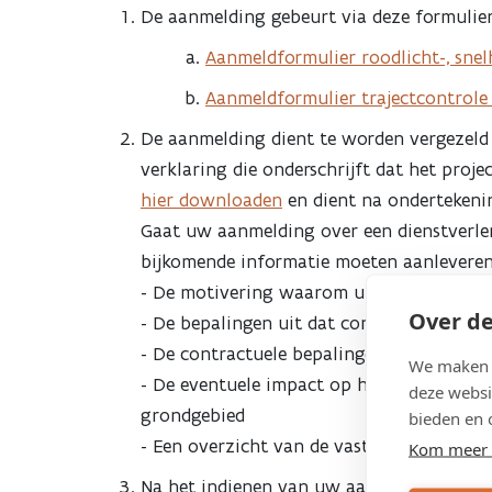
De aanmelding gebeurt via deze formulier
Aanmeldformulier roodlicht-, sne
Aanmeldformulier trajectcontrole
De aanmelding dient te worden vergezeld 
verklaring die onderschrijft dat het proje
hier downloaden
en dient na ondertekeni
Gaat uw aanmelding over een dienstverlen
bijkomende informatie moeten aanleveren 
- De motivering waarom u geen gebruik w
Over de
- De bepalingen uit dat contract die de n
- De contractuele bepalingen rond minim
We maken g
- De eventuele impact op het gebruik van
deze websi
grondgebied
bieden en 
- Een overzicht van de vaststellingen (ov
Kom meer 
Na het indienen van uw aanmelding krijg