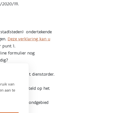
V/2020/11
).
/stad(steden) ondertekende
jgen.
Deze verklaring kan u
r punt 1.
line formulier nog
dig?
.
palingen in het dienstorder.
stallatie
ruik van
ing worden gesteld op het
en aan te
 2 jaar op het grondgebied