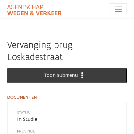
Overslaan
en
naar
de
inhoud
gaan
Vervanging brug
Loskadestraat
Toon submenu
DOCUMENTEN
Documenten
STATUS
In Studie
PROVINCIE