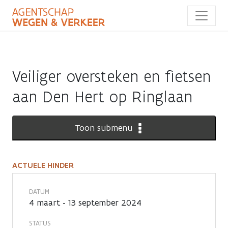
Overslaan
en
naar
de
inhoud
gaan
Veiliger oversteken en fietsen
aan Den Hert op Ringlaan
Toon submenu
ACTUELE HINDER
Actuele
hinder
DATUM
4 maart - 13 september 2024
STATUS