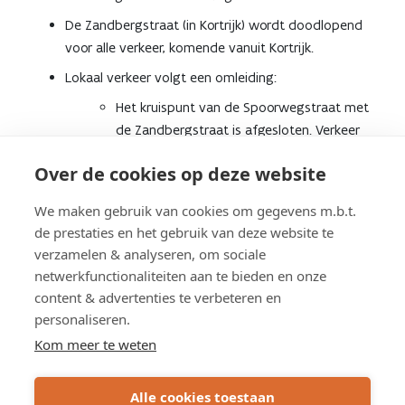
De Zandbergstraat (in Kortrijk) wordt doodlopend
voor alle verkeer, komende vanuit Kortrijk.
Lokaal verkeer volgt een omleiding:
Het kruispunt van de Spoorwegstraat met
de Zandbergstraat is afgesloten. Verkeer
rijdt om via de Harlemboislaan, Zavelstraat
Over de cookies op deze website
en Herdersstraat.
We maken gebruik van cookies om gegevens m.b.t.
GEMOTORISEERD DOORGAAND VERKEER
de prestaties en het gebruik van deze website te
NAAR HARELBEKE:
verzamelen & analyseren, om sociale
netwerkfunctionaliteiten aan te bieden en onze
Verkeer
vanuit Kortrijk-West
rijdt op de R8 tot aan
content & advertenties te verbeteren en
personaliseren.
Kortrijk-Noord en rijdt verder via de Brugsesteenweg
(N50) en de N36.
Kom meer te weten
Verkeer
vanuit Gent
rijdt via de afrit Deerlijk (nr. 4
op E17) en de Ringlaan (N36).
Alle cookies toestaan