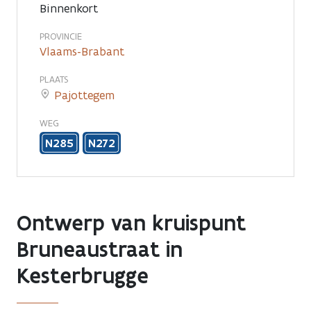
Binnenkort
PROVINCIE
Vlaams-Brabant
PLAATS
Pajottegem
WEG
N285
N272
Ontwerp van kruispunt
Bruneaustraat in
Kesterbrugge