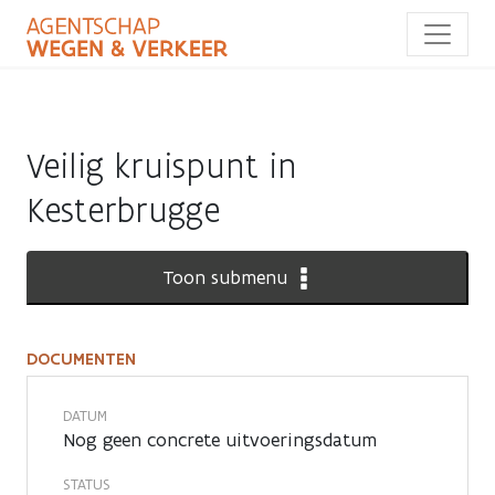
Overslaan
en
naar
de
inhoud
gaan
Veilig kruispunt in
Kesterbrugge
Toon submenu
DOCUMENTEN
Documenten
DATUM
Nog geen concrete uitvoeringsdatum
STATUS