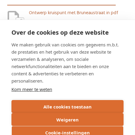
Ontwerp kruispunt met Bruneaustraat in pdf
pdf
2.73 MB
Over de cookies op deze website
Bewonersbrief Synductis ivm
We maken gebruik van cookies om gegevens m.b.t.
12 weken werken
de prestaties en het gebruik van deze website te
verzamelen & analyseren, om sociale
nutsmaatschappijen
netwerkfunctionaliteiten aan te bieden en onze
content & advertenties te verbeteren en
personaliseren.
Kom meer te weten
Brief die Synductis bedeeld in de omgeving van
de werfzone
pdf
Alle cookies toestaan
286.02 kB
Weigeren
Cookie-instellingen