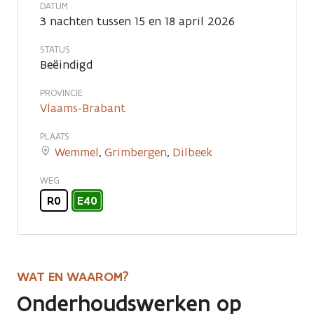
op
DATUM
3 nachten tussen 15 en 18 april 2026
noordelijke
STATUS
Brusselse
Beëindigd
ring
PROVINCIE
Vlaams-Brabant
en
PLAATS
in
Wemmel
,
Grimbergen
,
Dilbeek
knooppunt
WEG
Groot-
R0
E40
Bijgaarden
WAT EN WAAROM?
Onderhoudswerken op