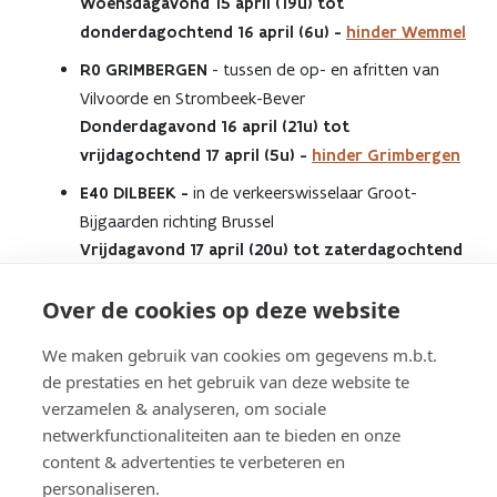
Woensdagavond 15 april (19u) tot
donderdagochtend 16 april (6u) -
hinder Wemmel
R0 GRIMBERGEN
- tussen de op- en afritten van
Vilvoorde en Strombeek-Bever
Donderdagavond 16 april (21u) tot
vrijdagochtend 17 april (5u) -
hinder Grimbergen
E40 DILBEEK -
in de verkeerswisselaar Groot-
Bijgaarden richting Brussel
Vrijdagavond 17 april (20u) tot zaterdagochtend
18 april (9u) -
hinder Dilbeek
Over de cookies op deze website
We maken gebruik van cookies om gegevens m.b.t.
Vragen? Contacteer ons:
de prestaties en het gebruik van deze website te
verzamelen & analyseren, om sociale
netwerkfunctionaliteiten aan te bieden en onze
Contact
Agentschap Wegen en Verkeer
content & advertenties te verbeteren en
Vlaams-Brabant
personaliseren.