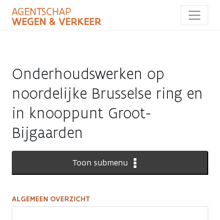
Overslaan
en
naar
de
inhoud
gaan
Onderhoudswerken op
noordelijke Brusselse ring en
in knooppunt Groot-
Bijgaarden
Toon submenu
ALGEMEEN OVERZICHT
Onderhoudswerken