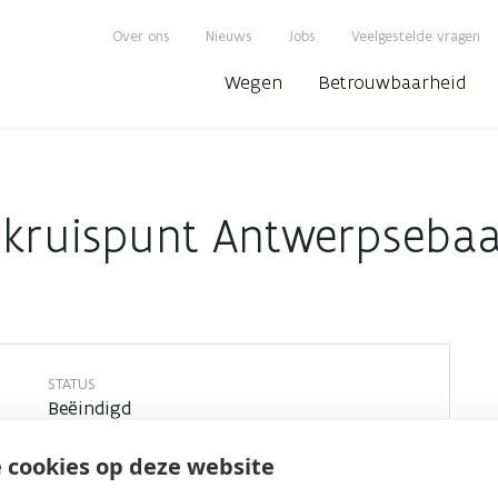
Over ons
Nieuws
Jobs
Veelgestelde vragen
Wegen
Betrouwbaarheid
kruispunt Antwerpseba
STATUS
Beëindigd
PLAATS
 cookies op deze website
Antwerpen