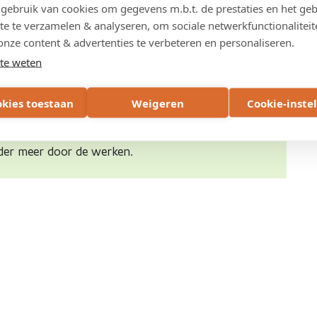
ebruik van cookies om gegevens m.b.t. de prestaties en het geb
te te verzamelen & analyseren, om sociale netwerkfunctionaliteit
onze content & advertenties te verbeteren en personaliseren.
te weten
okies toestaan
Weigeren
Cookie-inste
twerpsebaan (N180) met Laageind (N111) zijn
der meer door de werken.