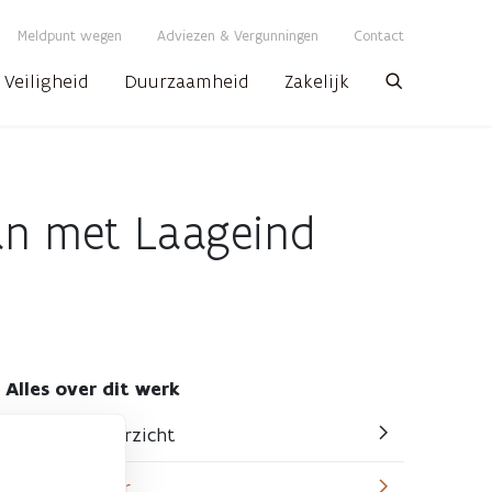
Meldpunt wegen
Adviezen & Vergunningen
Contact
Veiligheid
Duurzaamheid
Zakelijk
Zoeken
an met Laageind
Alles over dit werk
Algemeen overzicht
Actuele hinder