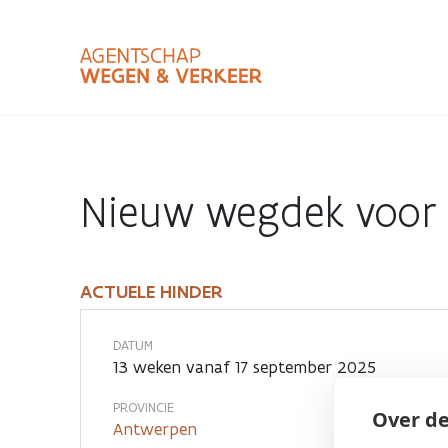
Overslaan
en
naar
de
inhoud
Zoekterm
Bundle
gaan
Type
Nieuw wegdek voor 
Zoekbalk
sluiten
ACTUELE HINDER
Actuele
hinder
DATUM
13 weken vanaf 17 september 2025
PROVINCIE
Over de
Antwerpen