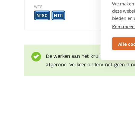
We maken g
WEG
deze websi
N180
N111
bieden en 
Kom meer 
Alle co
De werken aan het kruispunt van de An
afgerond. Verkeer ondervindt geen hin