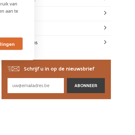
ruik van
en aan te
Werf in beeld
Documenten
Contacteer ons
llingen
Schrijf u in op de nieuwsbrief
Subscribe
via
email