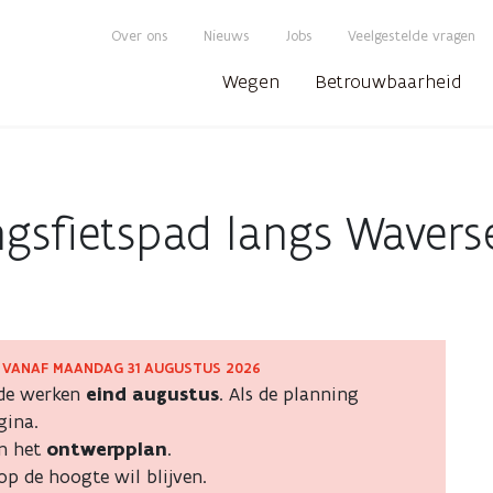
Over ons
Nieuws
Jobs
Veelgestelde vragen
Wegen
Betrouwbaarheid
ngsfietspad langs Waver
 VANAF MAANDAG 31 AUGUSTUS 2026
spad
 de werken
eind augustus
. Als de planning
gina.
n het
ontwerpplan
.
op de hoogte wil blijven.