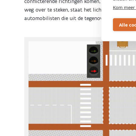
conflicterende richtingen komen, wachten. Bijvoo
Kom meer 
weg over te steken, staat het licht op rood voor
automobilisten die uit de tegenovergestelde ric
Alle co