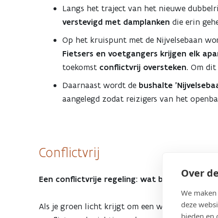
Langs het traject van het nieuwe dubbelr
verstevigd met damplanken
die erin geh
Op het kruispunt met de Nijvelsebaan wor
Fietsers en voetgangers krijgen elk apar
toekomst
conflictvrij oversteken
. Om dit
Daarnaast wordt de
bushalte 'Nijvelseba
aangelegd zodat reizigers van het openb
Conflictvrij
Over de
Een conflictvrije regeling: wat betekent dat?
We maken g
deze websi
Als je groen licht krijgt om een weg over te ste
bieden en 