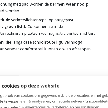
ichtingsfietspad worden de
bermen waar nodig
eid worden.
dt de verkeerslichtenregeling aangepast.
t groen licht.
Zo kunnen ze in de
 te realiseren plaatsen we nog extra verkeerslichten.
an'
die langs deze schoolroute ligt, verhoogd
aar vervoer comfortabel kunnen op- en afstappen.
 cookies op deze website
ebruik van cookies om gegevens m.b.t. de prestaties en het geb
te te verzamelen & analyseren, om sociale netwerkfunctionaliteit
ken of te kruisen, moeten weggebruikers die uit
onze content & advertenties te verbeteren en personaliseren.