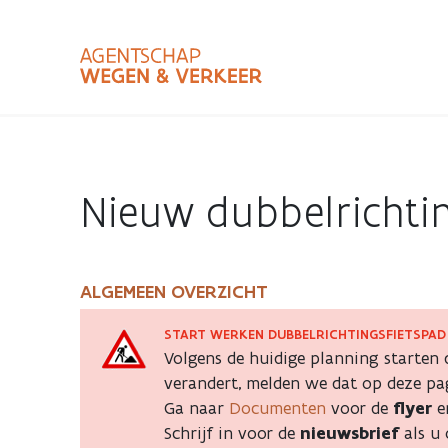
Overslaan
en
naar
de
inhoud
Zoekterm
Bundle
gaan
Type
Nieuw dubbelrichti
Zoekbalk
sluiten
ALGEMEEN OVERZICHT
Nieuw
START WERKEN DUBBELRICHTINGSFIETSPAD
dubbelrichtingsfiet
Volgens de huidige planning starten
verandert, melden we dat op deze pa
langs
Ga naar
Documenten
voor de
flyer
e
Schrijf in voor de
nieuwsbrief
als u 