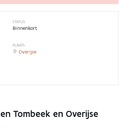
STATUS
Binnenkort
PLAATS
Overijse
ssen Tombeek en Overijse