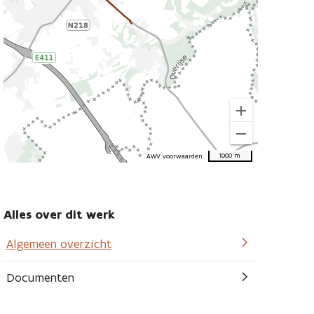
location
this
road
work
add
remove
1000 m
AWV voorwaarden
Alles over dit werk
Algemeen overzicht
Documenten