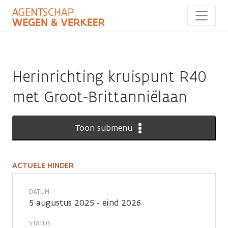
Overslaan
en
naar
de
inhoud
gaan
Herinrichting kruispunt R40
met Groot-Brittanniëlaan
Toon submenu
ACTUELE HINDER
Actuele
hinder
DATUM
5 augustus 2025 - eind 2026
STATUS